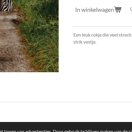
In winkelwagen
Een leuk rokje die veel strec
strik vestje.
t tonen van advertenties. Door gebruik te blijven maken van de si