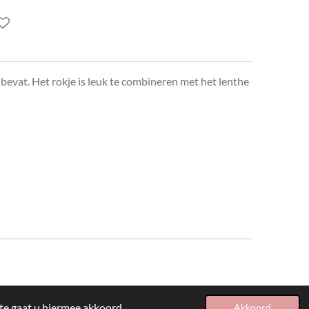
h bevat. Het rokje is leuk te combineren met het lenthe
te gaat u hiermee akkoord.
Akkoord