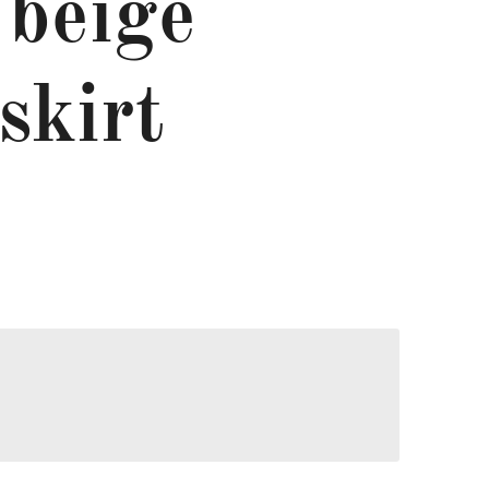
 beige
skirt