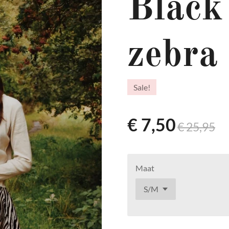
Black
zebra 
Sale!
€ 7,50
€ 25,95
Maat