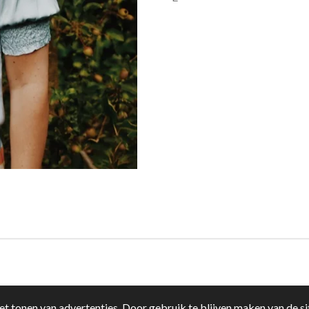
t tonen van advertenties. Door gebruik te blijven maken van de si