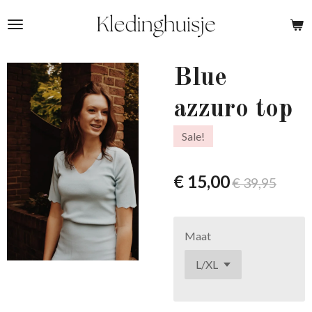
Ga
direct
naar
de
Blue
hoofdinhoud
azzuro top
Sale!
€ 15,00
€ 39,95
Maat