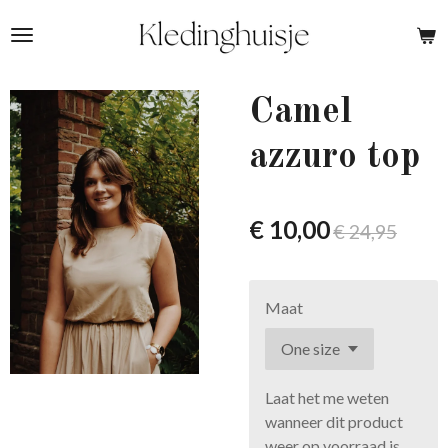
Ga
direct
naar
de
Camel
hoofdinhoud
azzuro top
€ 10,00
€ 24,95
Maat
Laat het me weten
wanneer dit product
weer op voorraad is.