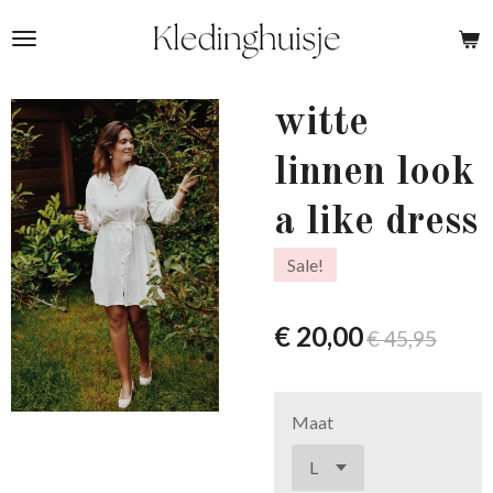
Ga
direct
naar
de
witte
hoofdinhoud
linnen look
a like dress
Sale!
€ 20,00
€ 45,95
Maat