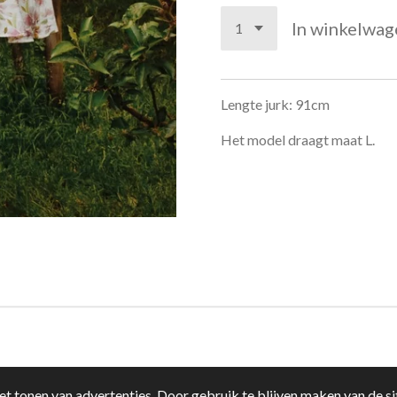
In winkelwag
Lengte jurk: 91cm
Het model draagt maat L.
t tonen van advertenties. Door gebruik te blijven maken van de si