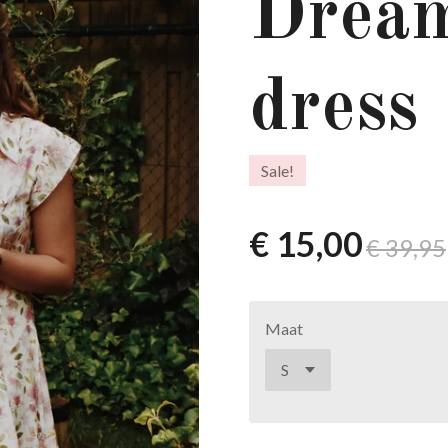
Drea
dress
Sale!
€ 15,00
€ 39,95
Maat