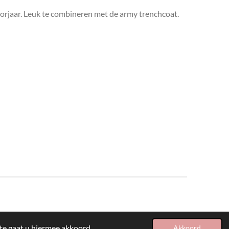
voorjaar. Leuk te combineren met de army trenchcoat.
te gaat u hiermee akkoord.
Akkoord