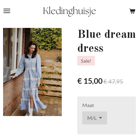
Ga
direct
naar
de
Blue dream
hoofdinhoud
dress
Sale!
€ 15,00
€ 47,95
Maat