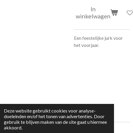
In
winkelwagen
Een feestelijke jurk voor
het voorjaar.
Deze website gebruikt cookies voor analyse-
doeleinden en/of het tonen van advertenties. Door
gebruik te blijven maken van de site gaat u hiermee
akkoord.
© 2022 kleding huisje