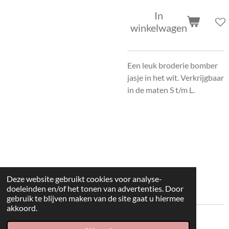
In
winkelwagen
Een leuk broderie bomber
jasje in het wit. Verkrijgbaar
in de maten S t/m L.
Deze website gebruikt cookies voor analyse-
doeleinden en/of het tonen van advertenties. Door
gebruik te blijven maken van de site gaat u hiermee
akkoord.
© 2022 kleding huisje