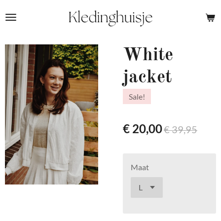
Ga
direct
naar
de
White
hoofdinhoud
jacket
Sale!
€ 20,00
€ 39,95
Maat