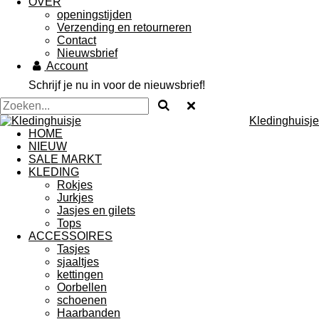
OVER
openingstijden
Verzending en retourneren
Contact
Nieuwsbrief
Account
Schrijf je nu in voor de nieuwsbrief!
Kledinghuisje
HOME
NIEUW
SALE MARKT
KLEDING
Rokjes
Jurkjes
Jasjes en gilets
Tops
ACCESSOIRES
Tasjes
sjaaltjes
kettingen
Oorbellen
schoenen
Haarbanden