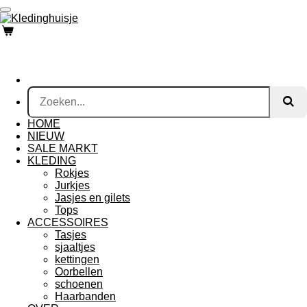
Ga
direct
naar
de
hoofdinhoud
HOME
NIEUW
SALE MARKT
KLEDING
Rokjes
Jurkjes
Jasjes en gilets
Tops
ACCESSOIRES
Tasjes
sjaaltjes
kettingen
Oorbellen
schoenen
Haarbanden