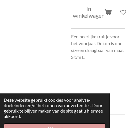
In
winkelwagen
Een heerlijke truitje voor
het voorjaar. De top is one
size en draagbaar van maat
S t/m L.
Deze website gebruikt cookies voor analyse-
doeleinden en/of het tonen van advertenties. Door
gebruik te blijven maken van de site gaat u hiermee
akkoord.
© 2022 kleding huisje