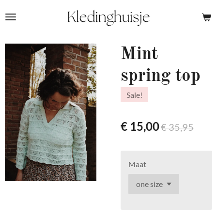
Ga
direct
naar
de
Mint
hoofdinhoud
spring top
Sale!
€ 15,00
€ 35,95
Maat