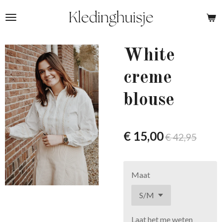
Ga
direct
naar
de
White
hoofdinhoud
creme
blouse
€ 15,00
€ 42,95
Maat
Laat het me weten