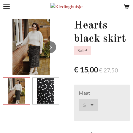
Ga
direct
naar
Hearts
de
hoofdinhoud
black skirt
Sale!
€ 15,00
€ 27,50
Maat