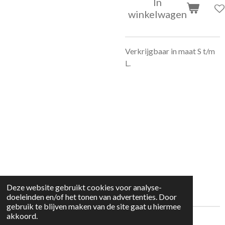
In
winkelwagen
Verkrijgbaar in maat S t/m
L.
Deze website gebruikt cookies voor analyse-
doeleinden en/of het tonen van advertenties. Door
gebruik te blijven maken van de site gaat u hiermee
akkoord.
© 2022 kleding huisje