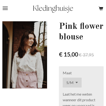
Ga
direct
naar
de
Pink flower
hoofdinhoud
blouse
€ 15,00
€ 37,95
Maat
Laat het me weten
wanneer dit product
weer op voorraad is.