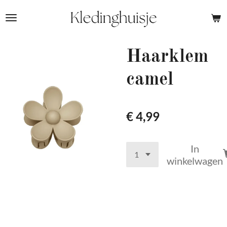
Ga
direct
naar
de
Haarklem
hoofdinhoud
camel
€ 4,99
In
winkelwagen