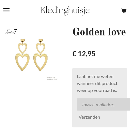
Ga
direct
naar
de
Golden love
hoofdinhoud
€ 12,95
Laat het me weten
wanneer dit product
weer op voorraad is.
Verzenden