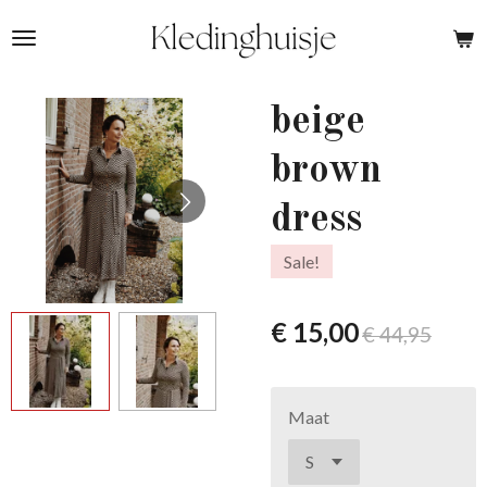
Ga
direct
naar
de
beige
hoofdinhoud
brown
dress
Sale!
€ 15,00
€ 44,95
Maat