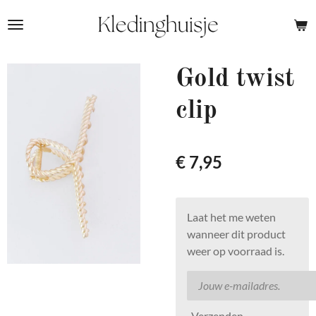
Ga
direct
naar
de
Gold twist
hoofdinhoud
clip
€ 7,95
Laat het me weten
wanneer dit product
weer op voorraad is.
Verzenden