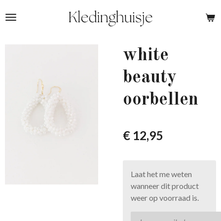
Ga
direct
naar
de
white
hoofdinhoud
beauty
oorbellen
€ 12,95
Laat het me weten
wanneer dit product
weer op voorraad is.