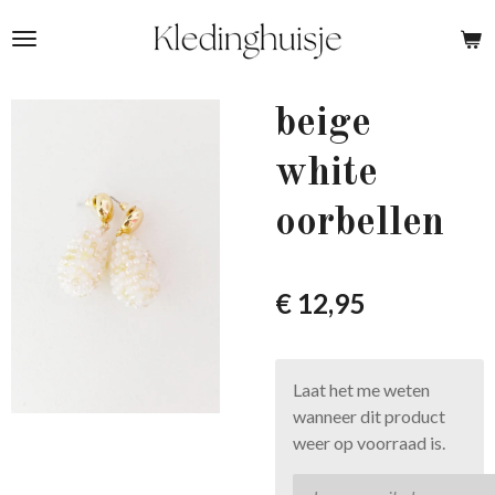
Ga
direct
naar
de
beige
hoofdinhoud
white
oorbellen
€ 12,95
Laat het me weten
wanneer dit product
weer op voorraad is.