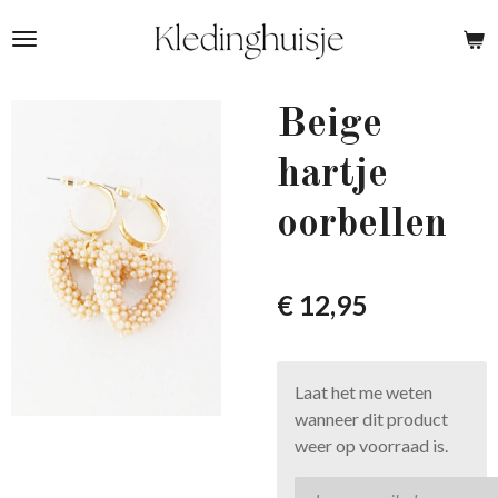
Ga
direct
naar
de
Beige
hoofdinhoud
hartje
oorbellen
€ 12,95
Laat het me weten
wanneer dit product
weer op voorraad is.