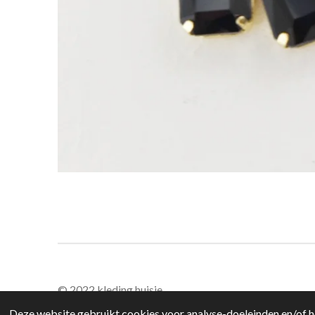
© 2022 kleding huisje
Deze website gebruikt cookies voor analyse-doeleinden en/of he