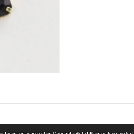
t tonen van advertenties. Door gebruik te blijven maken van de si