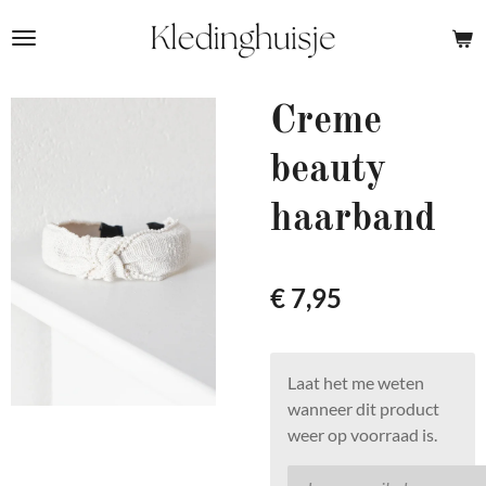
Ga
direct
naar
de
Creme
hoofdinhoud
beauty
haarband
€ 7,95
Laat het me weten
wanneer dit product
weer op voorraad is.