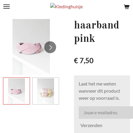
Ga
direct
naar
haarband
de
hoofdinhoud
pink
€ 7,50
Laat het me weten
wanneer dit product
weer op voorraad is.
Verzenden