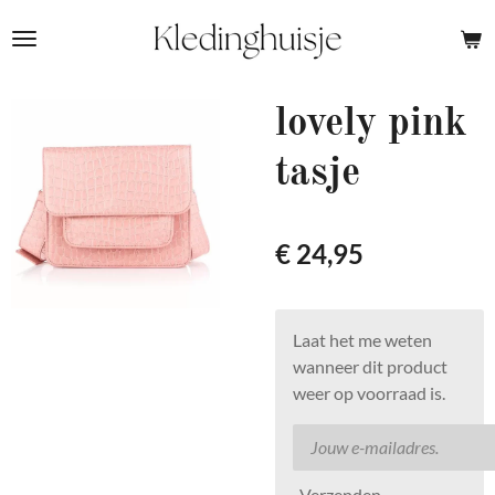
Ga
direct
naar
de
lovely pink
hoofdinhoud
tasje
€ 24,95
Laat het me weten
wanneer dit product
weer op voorraad is.
Verzenden